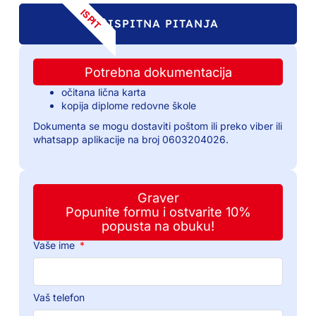
ISPIT
ISPITNA PITANJA
Potrebna dokumentacija
očitana lična karta
kopija diplome redovne škole
Dokumenta se mogu dostaviti poštom ili preko viber ili
whatsapp aplikacije na broj 0603204026.
Graver
Popunite formu i ostvarite 10%
popusta na obuku!
Vaše ime
Vaš telefon