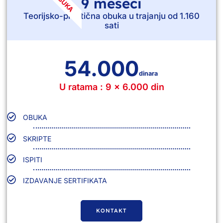
OBUKA
9 meseci
Teorijsko-praktična obuka u trajanju od 1.160
sati
54.000
dinara
U ratama : 9 x 6.000 din
OBUKA
SKRIPTE
ISPITI
IZDAVANJE SERTIFIKATA
KONTAKT