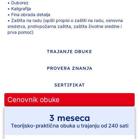
• Duborez
• Kaligrafija
• Fina obrada detalja
• Zaštita na radu (opšti propisi o zaštiti na radu, osnovna
sredstva, protivpožarna zaštita, zaštita životne sredine i
prva pomoć)
TRAJANJE OBUKE
PROVERA ZNANJA
SERTIFIKAT
Cenovnik obuke
3 meseca
Teorijsko-praktična obuka u trajanju od 240 sati