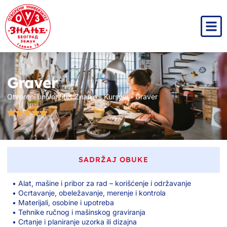
Graver
Otvoreni univerzitet Znanje
-
Kursevi
-
Graver
SADRŽAJ OBUKE
• Alat, mašine i pribor za rad – korišćenje i održavanje
• Ocrtavanje, obeležavanje, merenje i kontrola
• Materijali, osobine i upotreba
• Tehnike ručnog i mašinskog graviranja
• Crtanje i planiranje uzorka ili dizajna