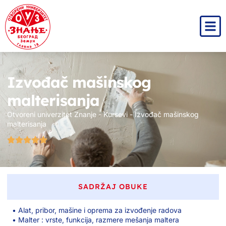
Izvođač mašinskog
malterisanja
Otvoreni univerzitet Znanje
-
Kursevi
-
Izvođač mašinskog
malterisanja
SADRŽAJ OBUKE
• Alat, pribor, mašine i oprema za izvođenje radova
• Malter : vrste, funkcija, razmere mešanja maltera