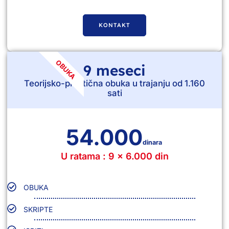
KONTAKT
OBUKA
9 meseci
Teorijsko-praktična obuka u trajanju od 1.160
sati
54.000
dinara
U ratama : 9 x 6.000 din
OBUKA
SKRIPTE