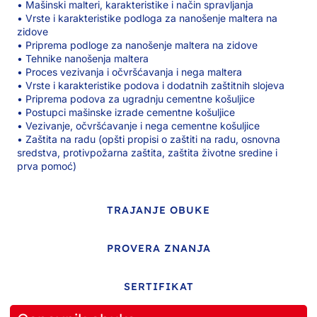
• Mašinski malteri, karakteristike i način spravljanja
• Vrste i karakteristike podloga za nanošenje maltera na
zidove
• Priprema podloge za nanošenje maltera na zidove
• Tehnike nanošenja maltera
• Proces vezivanja i očvršćavanja i nega maltera
• Vrste i karakteristike podova i dodatnih zaštitnih slojeva
• Priprema podova za ugradnju cementne košuljice
• Postupci mašinske izrade cementne košuljice
• Vezivanje, očvršćavanje i nega cementne košuljice
• Zaštita na radu (opšti propisi o zaštiti na radu, osnovna
sredstva, protivpožarna zaštita, zaštita životne sredine i
prva pomoć)
TRAJANJE OBUKE
PROVERA ZNANJA
SERTIFIKAT