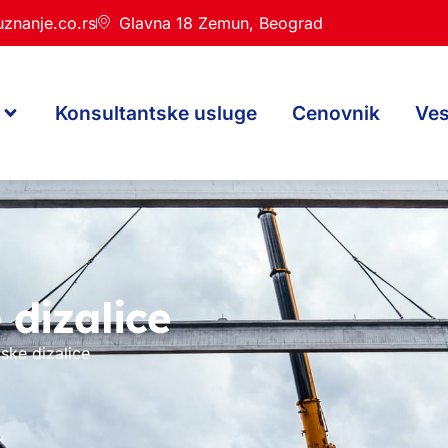
znanje.co.rs
Glavna 18 Zemun, Beograd
Konsultantske usluge
Cenovnik
Ves
 dizalice
ske dizalice