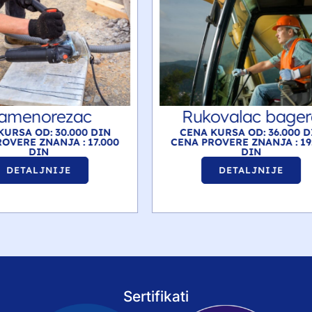
kovalac bagera
Rukovalac platf
A KURSA OD: 36.000 DIN
CENA KURSA OD: 36.000
PROVERE ZNANJA : 19.000
CENA PROVERE ZNANJA : 
DIN
DIN
DETALJNIJE
DETALJNIJE
Sertifikati