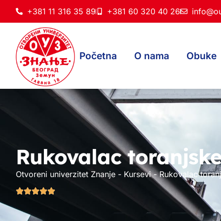
+381 11 316 35 89
+381 60 320 40 26
info@ou
Početna
O nama
Obuke
Rukovalac toranjske
Otvoreni univerzitet Znanje
-
Kursevi
-
Rukovalac toranj