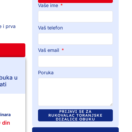
Vaše ime
e i prva
Vaš telefon
Vaš email
Poruka
obuka u
ati
PRIJAVI SE ZA
inara
RUKOVALAC TORANJSKE
DIZALICE OBUKU
 din