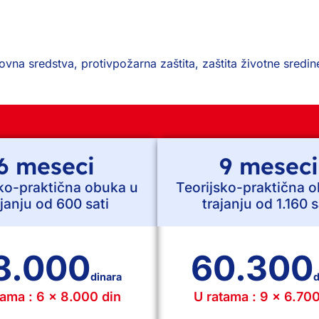
novna sredstva, protivpožarna zaštita, zaštita životne sredin
6 meseci
9 meseci
sko-praktična obuka u
Teorijsko-praktična 
ajanju od 600 sati
trajanju od 1.160 s
8.000
60.300
dinara
d
tama : 6 x 8.000 din
U ratama : 9 x 6.700