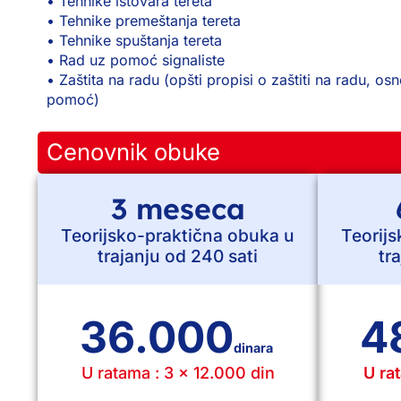
• Tehnike istovara tereta
• Tehnike premeštanja tereta
• Tehnike spuštanja tereta
• Rad uz pomoć signaliste
• Zaštita na radu (opšti propisi o zaštiti na radu, os
pomoć)
Cenovnik obuke
3 meseca
Teorijsko-praktična obuka u
Teorij
trajanju od 240 sati
tr
36.000
4
dinara
U ratama : 3 x 12.000 din
U ra