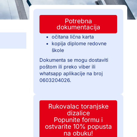
Potrebna
dokumentacija
očitana lična karta
kopija diplome redovne
škole
Dokumenta se mogu dostaviti
poštom ili preko viber ili
whatsapp aplikacije na broj
0603204026.
Rukovalac toranjske
dizalice
Popunite formu i
ostvarite 10% popusta
na obuku!