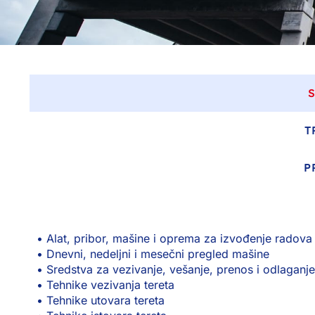
T
P
• Alat, pribor, mašine i oprema za izvođenje radova
• Dnevni, nedeljni i mesečni pregled mašine
• Sredstva za vezivanje, vešanje, prenos i odlaganje
• Tehnike vezivanja tereta
• Tehnike utovara tereta