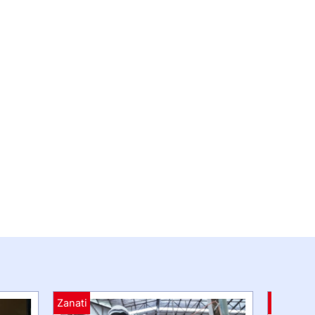
Zanati
Zanati