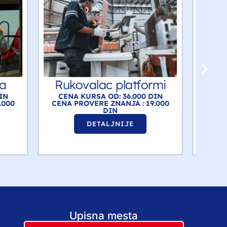
ormi
Asfalter
 DIN
CENA KURSA OD: 30.000 DIN
C
19.000
CENA PROVERE ZNANJA : 17.000
CEN
DIN
DETALJNIJE
Upisna mesta