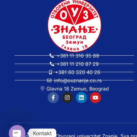
+381 11 316 35 89
+381 11 210 87 29
+381 60 320 40 26
info@ouznanje.co.rs
Glavna 18 Zemun, Beograd
Kontakt
Copyright © 2025. Otvoreni univerzitet Znanje. Sva pr