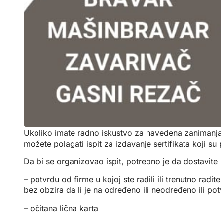
Ukoliko imate radno iskustvo za navedena zanimanja,
možete polagati ispit za izdavanje sertifikata koji su 
Da bi se organizovao ispit, potrebno je da dostavite 
– potvrdu od firme u kojoj ste radili ili trenutno ra
bez obzira da li je na određeno ili neodređeno ili pot
– očitana lična karta