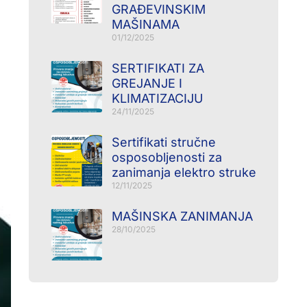
GRAĐEVINSKIM
MAŠINAMA
01/12/2025
SERTIFIKATI ZA
GREJANJE I
KLIMATIZACIJU
24/11/2025
Sertifikati stručne
osposobljenosti za
zanimanja elektro struke
12/11/2025
MAŠINSKA ZANIMANJA
28/10/2025