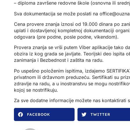
– diploma završene redovne škole (osnovna ili srednj
Sva dokumentacija se može poslati na
office@ouznan
Cena provere znanja iznosi od 19.000 dinara po zanim
uplati i dostavljenoj kompletnoj dokumentaciji orga
odgovara (pre podne, posle podne, vikendom).
Provera znanja se vrši putem Viber aplikacije tako da
obzira iz kog grada se javljate. Teorijski deo ispita
zanimanja i Bezbednost i zaštita na radu.
Po uspešno položenim ispitima, izdajemo SERTIFI
privatnom ili državnom preduzeću. Sertifikati su priz
zdravlje na radu, a u inostranstvu se mogu nostrifi
kojoj se nostrifikuju.
Za sve dodatne informacije možete nas kontaktirat
FACEBOOK
TWITTER