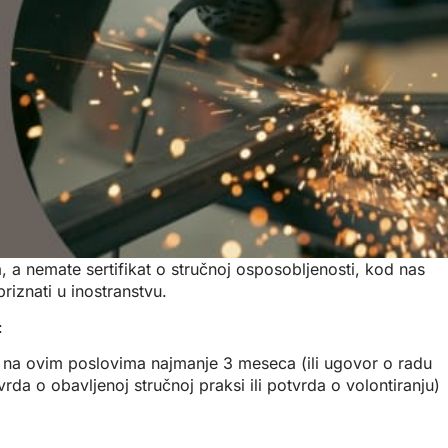
 a nemate sertifikat o stručnoj osposobljenosti, kod nas
priznati u inostranstvu.
:
dite na ovim poslovima najmanje 3 meseca (ili ugovor o radu
vrda o obavljenoj stručnoj praksi ili potvrda o volontiranju)