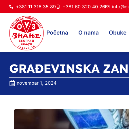
+381 11 316 35 89
+381 60 320 40 26
info@ou
Početna
O nama
Obuke
GRAĐEVINSKA ZA
novembar 1, 2024