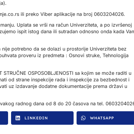
a).
je.co.rs
ili preko Viber aplikacije na broj 0603204026.
anju. Uplata se vrši na račun Univerziteta, a po izvršenoj
nizujemo ispit istog dana ili sutradan odnosno onda kada Va
 nije potrebno da se dolazi u prostorije Univerziteta bez
 obuhvata proveru iz predmeta : Osnovi struke, Tehnologija
KAT STRUČNE OSPOSOBLJENOSTI sa kojim se može raditi u
nati od strane inspekcije rada i inspekcije za bezbednost i
kovati uz izdavanje dodatne dokumentacije prema državi u
i svakog radnog dana od 8 do 20 časova na tel. 060320402
LINKEDIN
WHATSAPP