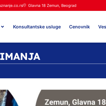
znanje.co.rs
Glavna 18 Zemun, Beograd
Konsultantske usluge
Cenovnik
Ves
NIMANJA